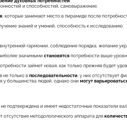
рение духовных потребностей
.
лонностей и способностей, самовыражение.
я
, которые занимают место в пирамиде после потребнос
лучение знаний и умений, способность к исследованию.
внутренней гармонии, соблюдение порядка, желание ук
наиболее значимыми
становятся
потребности выше уровн
потребности займет новая, как только прежняя будет удо
я не только в
последовательности
, у них отсутствует 
я у большинства людей, однако они
могут варьироватьс
 не подтверждена и имеет недостаточные показатели вал
т отсутствие методологического аппарата для
количест